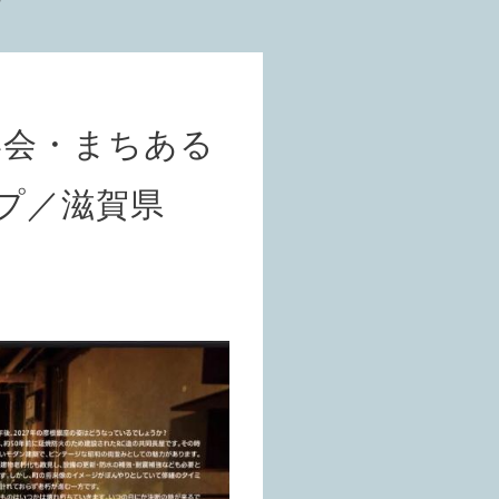
学会・まちある
プ／滋賀県