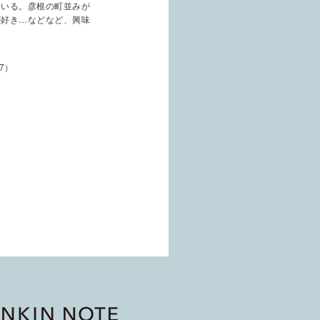
ている。彦根の町並みが
が好き…などなど、興味
7）