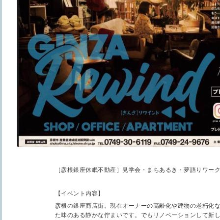
［彦根銀座休眠不動産］見学会・まちあるき・夢語りワー
【イベント内容】
彦根の銀座商店街。現在オーナーの高齢化や建物の老朽化
た味のある静かな佇まいです。でもリノベーションして新