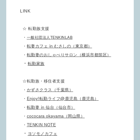
LINK
☆ 転勤族支援
TENKINLAB
・
一般社団法人
in
・
転妻カフェ
むさしの（東京都）
・
転勤妻のおしゃべりサロン（横浜市都筑区）
・
転勤家族
☆転勤族・移住者支援
・
かずさクラス（千葉県）
@
・
Enjoy!
転勤ライフ
鹿児島（鹿児島）
in
・
転勤妻
仙台（仙台市）
・
cococara okayama（岡山県）
・
TENKIN NOTE
・
ヨソモノカフェ